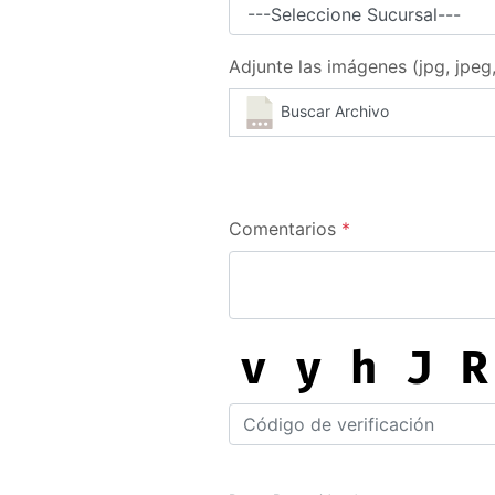
Adjunte las imágenes (jpg, jpeg
Buscar Archivo
Comentarios
*
v y h J R