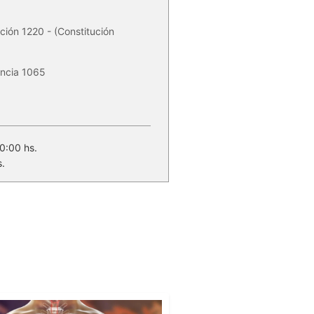
ución 1220 - (Constitución
ancia 1065
0:00 hs.
.