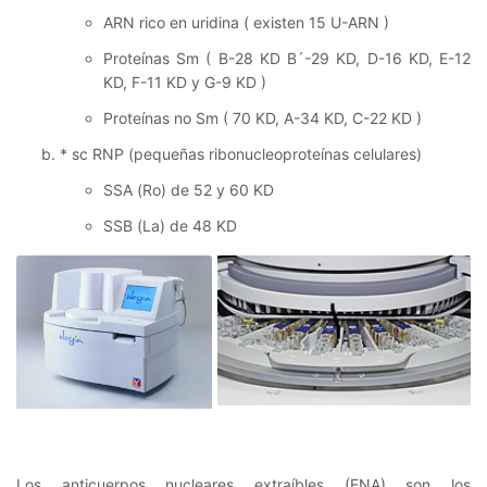
ARN rico en uridina ( existen 15 U-ARN )
Proteínas Sm ( B-28 KD B´-29 KD, D-16 KD, E-12
KD, F-11 KD y G-9 KD )
Proteínas no Sm ( 70 KD, A-34 KD, C-22 KD )
* sc RNP (pequeñas ribonucleoproteínas celulares)
SSA (Ro) de 52 y 60 KD
SSB (La) de 48 KD
Los anticuerpos nucleares extraíbles (ENA) son los